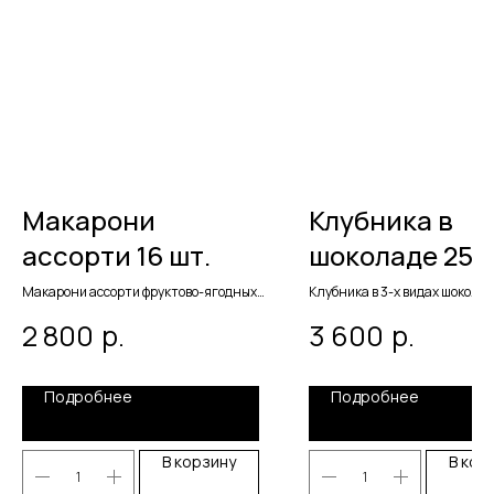
Макарони
Клубника в
ассорти 16 шт.
шоколаде 25 
Макарони ассорти фруктово-ягодных
Клубника в 3-х видах шоколад
вкусов. Вес 400 гр.
700 гр.
р.
р.
2 800
3 600
Подробнее
Подробнее
В корзину
В кор