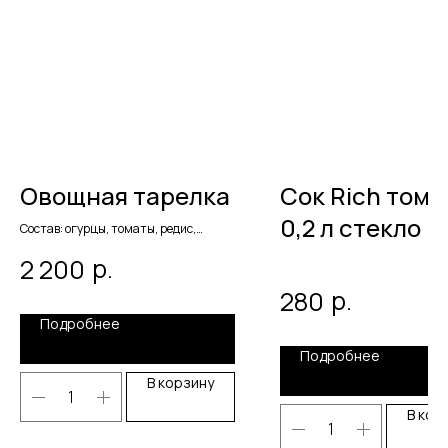
Овощная тарелка
Сок Rich тома
0,2 л стекло
Состав: огурцы, томаты, редис,
болгарский перец, сельдерей, свежая
р.
2 200
зелень. Вес 1500 гр.
р.
280
Подробнее
Подробнее
В корзину
В кор