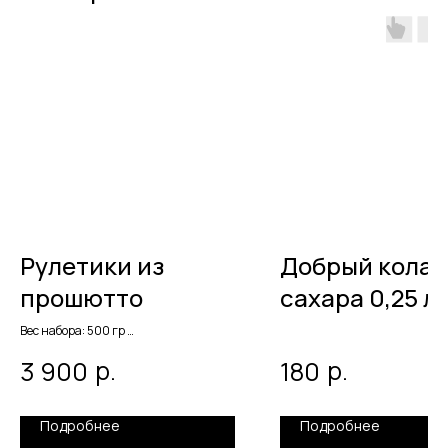
Рулетики из
Добрый кола 
прошютто
сахара 0,25 л
стекло
Вес набора: 500 гр
Кол-во: 20 рулетиков по 25 гр
р.
р.
3 900
180
Подходит на 4 чел 🙎🏻‍♀️🙎🏻‍♀️🙎🏻‍♀️🙎🏻‍♀️
Подробнее
Подробнее