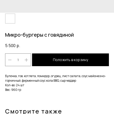
Микро-бургеры с говядиной
5 500
р.
Положить в корзину
Булочка, гов. котлета, помидор, огурец, лист салата, соус майонезно-
горчичный, фирменный соус кола BBQ, сыр чеддер
Кол-во: 24 шт
Вес: 960 гр
Смотрите также