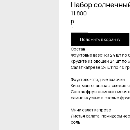
Набор солнечны
11 800
р.
Положить в корзину
Состав:
Фруктовые вазочки 24 шт по 6
Крудите из овощей 24 шт по 6
Салат капрезе 24 шт по 40 гр
Фруктово-ягодные вазочки
Киви, манго, ананас, свежие 
Состав фруктов может менять
самые вкусные и спелые фрук
Мини салат капрезе
Листья салата, помидоры чер
соль