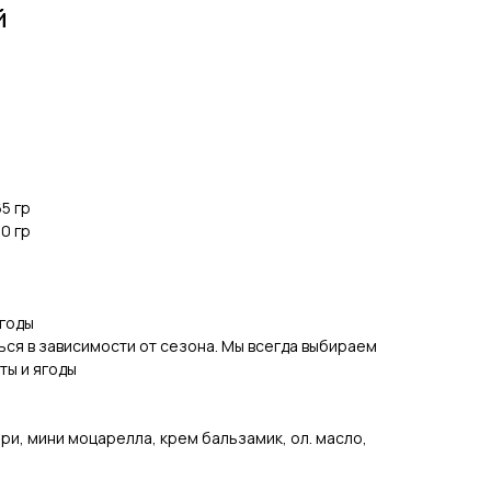
й
5 гр
0 гр
ягоды
ся в зависимости от сезона. Мы всегда выбираем
ты и ягоды
ри, мини моцарелла, крем бальзамик, ол. масло,