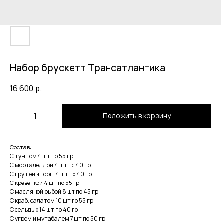
Набор брускетт Трансатлантика
16 600
р.
Положить в корзину
Состав:
С тунцом 4 шт по 55 гр
С мортаделлой 4 шт по 40 гр
С грушей и Горг. 4 шт по 40 гр
С креветкой 4 шт по 55 гр
С масляной рыбой 8 шт по 45 гр
С краб. салатом 10 шт по 55 гр
С сельдью 14 шт по 40 гр
С угрем и мутабалем 7 шт по 50 гр