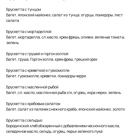
Брускетта с тунцом
Багет, японский майонез, салат из тунца, огурцы, помидоры, лист
салата
Брускетта с мортаделлой
Багет, мортаделла, сл.масло, крем фрешь, оливки, вяленые томаты,
зелень
Брускетта с грушей и горгонзоллой
Багет, груша, Горгонзолла, крем фреш, грецкий орех
Брускетта с креветкой и гуакомолле
Багет, гуакомолле, креветки, помидоры черри
Брускетта с масленной рыбой
Багет, сл. масло, маслянная рыба х/к, огурец, икра нерки, зелень.
Брускетта с крабовым салатом
Багет, салат из палочек снежного краба, японский майонез, золото
Брускетта с сельдью
Бородинский хлеб обжаренный с добавлением чесночного масла,
селедочное масло, сельдь, огурец, перья зеленого лука