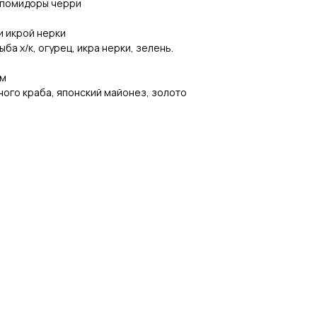
, помидоры черри
и икрой нерки
ыба х/к, огурец, икра нерки, зелень.
ом
жного краба, японский майонез, золото