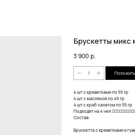
Брускетты микс 
р.
3 900
Положить
4 шт с креветками по 55 гр
4 шт с масляной по 45 гр
4 шт с краб салатом по 55 гр
Подходит на 4 чел 🙎🏻‍♀️🙎🏻‍♀️🙎🏻‍♀️🙎
Состав:
Брускетта с креветками и гу