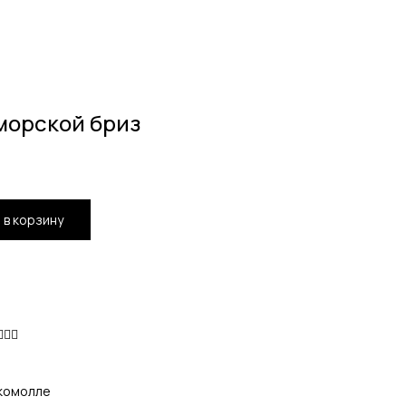
морской бриз
 в корзину
🏻‍♀️
акомолле